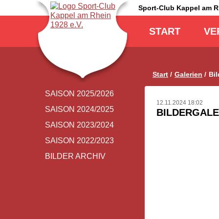
Sport-Club Kappel am 
Navigation
überspringen
START
VE
Start
Galerien
Bi
Navigation
SAISON 2025/2026
überspringen
12.11.2024 18:02
SAISON 2024/2025
BILDERGALE
SAISON 2023/2024
SAISON 2022/2023
BILDER ARCHIV