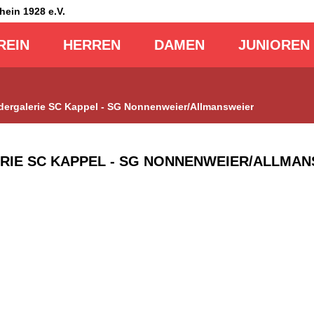
Rhein
1928 e.V.
REIN
HERREN
DAMEN
JUNIOREN
ldergalerie SC Kappel - SG Nonnenweier/Allmansweier
RIE SC KAPPEL - SG NONNENWEIER/ALLMA