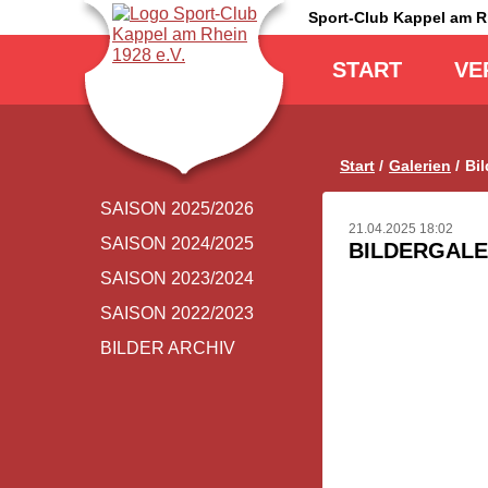
Sport-Club Kappel am 
Navigation
überspringen
START
VE
Start
Galerien
Bi
Navigation
SAISON 2025/2026
überspringen
21.04.2025 18:02
SAISON 2024/2025
BILDERGALE
SAISON 2023/2024
SAISON 2022/2023
BILDER ARCHIV