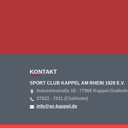
KONTAKT
SPORT CLUB KAPPEL AM RHEIN 1928 E.V.
Industriestraße 18 ∙ 77966 Kappel-Grafen
07822 - 7011 (Clubheim)
info@sc-kappel.de