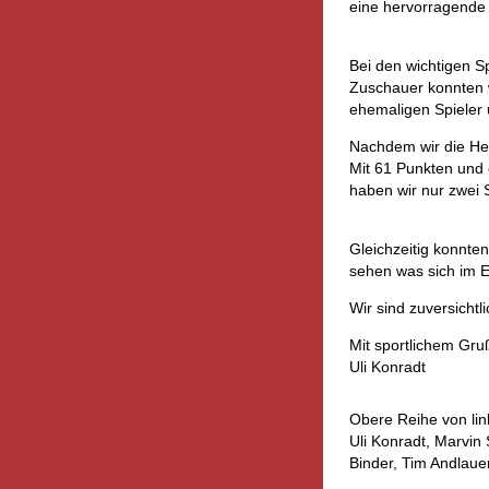
eine hervorragende 
Bei den wichtigen S
Zuschauer konnten w
ehemaligen Spieler u
Nachdem wir die Herb
Mit 61 Punkten und 
haben wir nur zwei S
Gleichzeitig konnte
sehen was sich im E
Wir sind zuversichtl
Mit sportlichem Gru
Uli Konradt
Obere Reihe von lin
Uli Konradt, Marvin 
Binder, Tim Andlaue