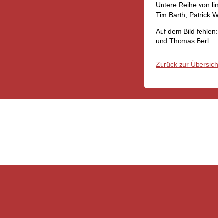
Untere Reihe von li
Tim Barth, Patrick 
Auf dem Bild fehlen
und Thomas Berl.
Zurück zur Übersich