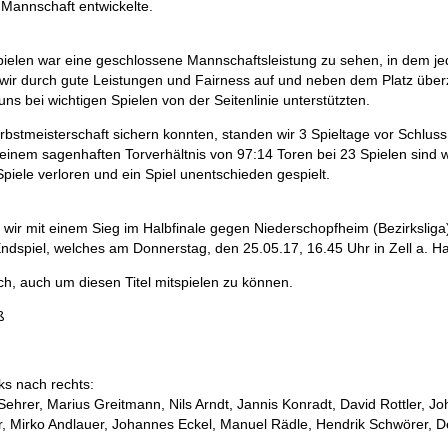
Mannschaft entwickelte.
pielen war eine geschlossene Mannschaftsleistung zu sehen, in dem je
ir durch gute Leistungen und Fairness auf und neben dem Platz über
ns bei wichtigen Spielen von der Seitenlinie unterstützten.
stmeisterschaft sichern konnten, standen wir 3 Spieltage vor Schluss al
einem sagenhaften Torverhältnis von 97:14 Toren bei 23 Spielen sind w
piele verloren und ein Spiel unentschieden gespielt.
n wir mit einem Sieg im Halbfinale gegen Niederschopfheim (Bezirksliga
ndspiel, welches am Donnerstag, den 25.05.17, 16.45 Uhr in Zell a. Ha
ich, auch um diesen Titel mitspielen zu können.
ß
ks nach rechts:
Sehrer, Marius Greitmann, Nils Arndt, Jannis Konradt, David Rottler, J
r, Mirko Andlauer, Johannes Eckel, Manuel Rädle, Hendrik Schwörer, Det