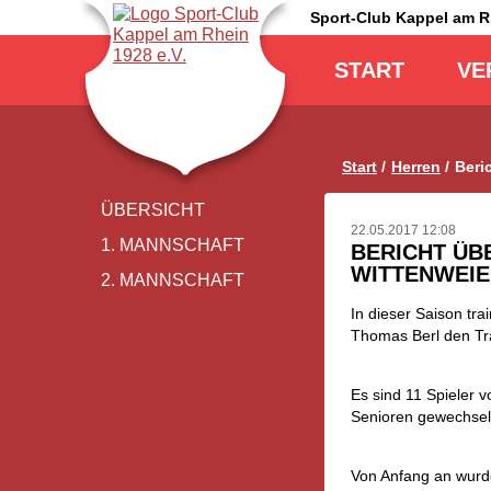
Sport-Club Kappel am 
Navigation
überspringen
START
VE
Start
Herren
Beri
Navigation
ÜBERSICHT
überspringen
22.05.2017 12:08
1. MANNSCHAFT
BERICHT ÜB
WITTENWEI
2. MANNSCHAFT
In dieser Saison tra
Thomas Berl den Tra
Es sind 11 Spieler
Senioren gewechselt
Von Anfang an wurde