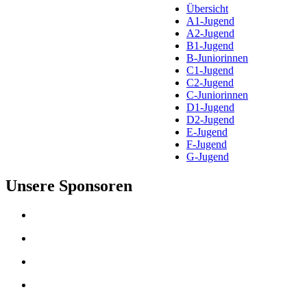
Übersicht
A1-Jugend
A2-Jugend
B1-Jugend
B-Juniorinnen
C1-Jugend
C2-Jugend
C-Juniorinnen
D1-Jugend
D2-Jugend
E-Jugend
F-Jugend
G-Jugend
Unsere Sponsoren