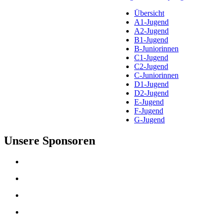
Übersicht
A1-Jugend
A2-Jugend
B1-Jugend
B-Juniorinnen
C1-Jugend
C2-Jugend
C-Juniorinnen
D1-Jugend
D2-Jugend
E-Jugend
F-Jugend
G-Jugend
Unsere Sponsoren