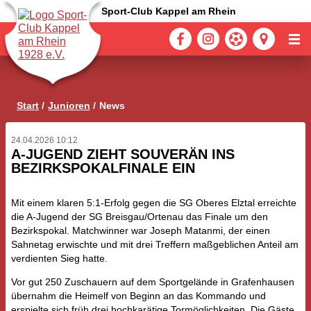
Sport-Club Kappel am Rhein
Start
Junioren
News
24.04.2026 10:12
A-JUGEND ZIEHT SOUVERÄN INS
BEZIRKSPOKALFINALE EIN
Mit einem klaren 5:1-Erfolg gegen die SG Oberes Elztal erreichte
die A‑Jugend der SG Breisgau/Ortenau das Finale um den
Bezirkspokal. Matchwinner war Joseph Matanmi, der einen
Sahnetag erwischte und mit drei Treffern maßgeblichen Anteil am
verdienten Sieg hatte.
Vor gut 250 Zuschauern auf dem Sportgelände in Grafenhausen
übernahm die Heimelf von Beginn an das Kommando und
erspielte sich früh drei hochkarätige Tormöglichkeiten. Die Gäste