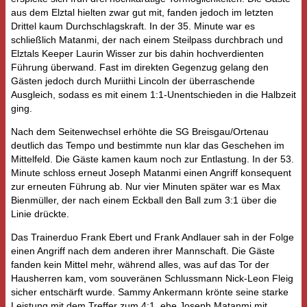
aus dem Elztal hielten zwar gut mit, fanden jedoch im letzten
Drittel kaum Durchschlagskraft. In der 35. Minute war es
schließlich Matanmi, der nach einem Steilpass durchbrach und
Elztals Keeper Laurin Wisser zur bis dahin hochverdienten
Führung überwand. Fast im direkten Gegenzug gelang den
Gästen jedoch durch Muriithi Lincoln der überraschende
Ausgleich, sodass es mit einem 1:1-Unentschieden in die Halbzeit
ging.
Nach dem Seitenwechsel erhöhte die SG Breisgau/Ortenau
deutlich das Tempo und bestimmte nun klar das Geschehen im
Mittelfeld. Die Gäste kamen kaum noch zur Entlastung. In der 53.
Minute schloss erneut Joseph Matanmi einen Angriff konsequent
zur erneuten Führung ab. Nur vier Minuten später war es Max
Bienmüller, der nach einem Eckball den Ball zum 3:1 über die
Linie drückte.
Das Trainerduo Frank Ebert und Frank Andlauer sah in der Folge
einen Angriff nach dem anderen ihrer Mannschaft. Die Gäste
fanden kein Mittel mehr, während alles, was auf das Tor der
Hausherren kam, vom souveränen Schlussmann Nick‑Leon Fleig
sicher entschärft wurde. Sammy Ankermann krönte seine starke
Leistung mit dem Treffer zum 4:1, ehe Joseph Matanmi mit