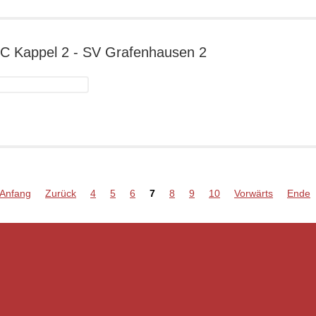
ngenwinkel
 SC Kappel 2 - SV Grafenhausen 2
ppel
dergalerie
ppel
Anfang
Zurück
4
5
6
7
8
9
10
Vorwärts
Ende
afenhausen