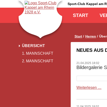
Sport-Club Kappel am 
Navigation
überspringen
START
VE
Start
Herren
Über
Navigation
ÜBERSICHT
überspringen
NEUES AUS 
1. MANNSCHAFT
2. MANNSCHAFT
21.04.2025 18:02
Bildergalerie
Bil
Weiterlesen …
SC
Ka
-
11.04.2025 18:02