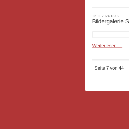
La
-
12.11.2024 18:02
SC
Bildergalerie
Ka
Bil
Weiterlesen …
SC
Ka
2
Seite 7 von 44
-
SV
Gr
2