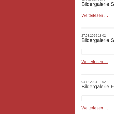
SG
Bildergalerie
No
Bil
Weiterlesen …
SG
Ett
-
27.03.2025 18:02
SC
Bildergalerie
Ka
Bil
Weiterlesen …
SC
Ka
-
04.12.2024 18:02
FS
Bildergalerie
Se
2
Bil
Weiterlesen …
FC