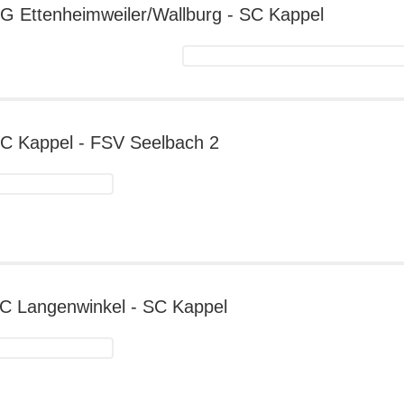
 SG Ettenheimweiler/Wallburg - SC Kappel
nnenweier/Allmansweier
dergalerie
enheimweiler/Wallburg
 SC Kappel - FSV Seelbach 2
ppel
dergalerie
ppel
V
 FC Langenwinkel - SC Kappel
elbach
dergalerie