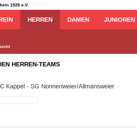
Rhein
1928 e.V.
REIN
HERREN
DAMEN
JUNIOREN
sicht
DEN HERREN-TEAMS
 SC Kappel - SG Nonnenweier/Allmansweier
dergalerie
ppel