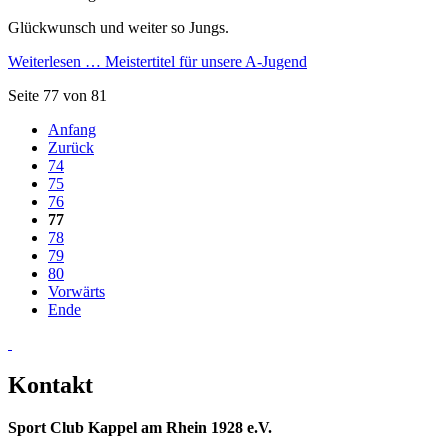
Glückwunsch und weiter so Jungs.
Weiterlesen …
Meistertitel für unsere A-Jugend
Seite 77 von 81
Anfang
Zurück
74
75
76
77
78
79
80
Vorwärts
Ende
Kontakt
Sport Club Kappel am Rhein 1928 e.V.