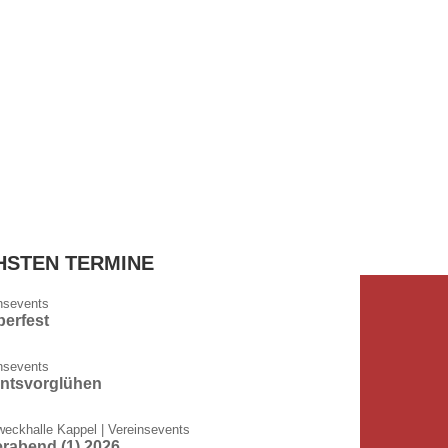
HSTEN TERMINE
nsevents
berfest
nsevents
ntsvorglühen
eckhalle Kappel
|
Vereinsevents
rabend (1) 2026