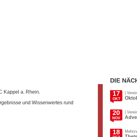
DIE NÄC
 Kappel a. Rhein.
17
|
Verei
Okto
OKT
tergebnisse und Wissenwertes rund
20
|
Verei
Adve
NOV
18
Mehrzw
Thete