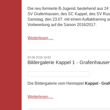
Zeller
Die neu formierte B-Jugend, bestehend aus 24
FV
SV Grafenhausen, des SC Kappel, des SV Rust 
3:4
Samstag, den 23.07. mit einem Auftaktraining a
(3:2)
Vorbereitung auf die Saison 2016/2017.
B-
Weiterlesen …
Junioren:
Vorbereitungsbericht
&
03.09.2016 18:02
Trainingslager
Bildergalerie Kappel 1 - Grafenhause
in
Baiersbronn
11.09.16
Die Bildergalerie vom Heimspiel
Kappel - Gra
Bildergalerie
Weiterlesen …
Kappel
1