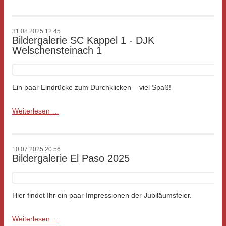
SC
Kappel
2
-
31.08.2025 12:45
Bildergalerie SC Kappel 1 - DJK
DJK
Welschensteinach 1
Welschensteinach
2
Ein paar Eindrücke zum Durchklicken – viel Spaß!
Bildergalerie
Weiterlesen …
SC
Kappel
1
-
10.07.2025 20:56
Bildergalerie El Paso 2025
DJK
Welschensteinach
1
Hier findet Ihr ein paar Impressionen der Jubiläumsfeier.
Bildergalerie
Weiterlesen …