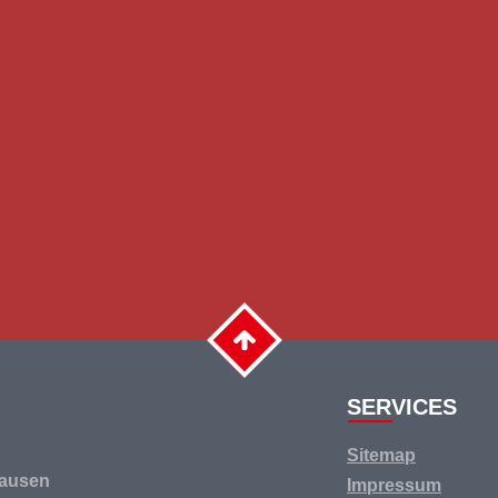
SERVICES
Navigation
Sitemap
überspringen
hausen
Impressum