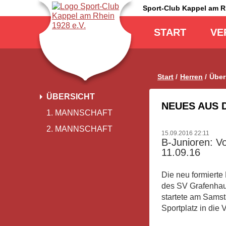
Sport-Club Kappel am 
Navigation
überspringen
START
VE
Start
Herren
Über
Navigation
ÜBERSICHT
überspringen
NEUES AUS 
1. MANNSCHAFT
2. MANNSCHAFT
15.09.2016 22:11
B-Junioren: Vo
11.09.16
Die neu formiert
des SV Grafenhau
startete am Samst
Sportplatz in die