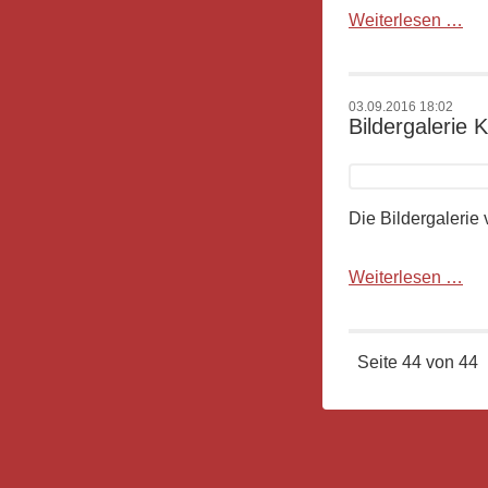
B-
Weiterlesen …
Jun
Vor
&
03.09.2016 18:02
Tra
Bildergalerie 
in
Bai
11.
Die Bildergaleri
Bil
Weiterlesen …
Ka
1
-
Seite 44 von 44
Gr
1