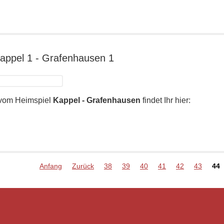
ioren:
bereitungsbericht
iningslager
Kappel 1 - Grafenhausen 1
ersbronn
09.16
e vom Heimspiel
Kappel - Grafenhausen
findet Ihr hier:
dergalerie
ppel
Anfang
Zurück
38
39
40
41
42
43
44
afenhausen